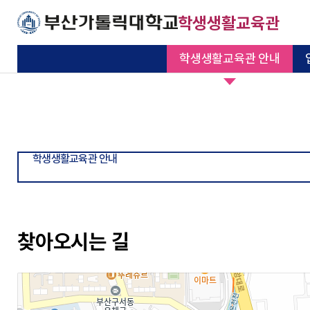
주메뉴로 가기
본문으로 가기
하단으로 가기
학생생활교육관
학생생활교육관 안내
설립목적 및 연혁
선발안내
편의시설안내
입관신청
공지사항
관생자치회소개
행사
학생생활교육관
입/퇴관 안내
생활안내
인터넷 서비스
정보공유
관생자치회
행사/모집
안내
기본이 충실한 대학
기본이 충실한 대학
기본이 충실한 대학
기본이 충실한 대학
기본이 충실한 대학
기본이 충실한 대학
시설현황
정규학기
생활수칙
입관접수 확인
FAQ
관생자치회 회칙
모집
부산가톨릭대학교
부산가톨릭대학교
부산가톨릭대학교
부산가톨릭대학교
부산가톨릭대학교
부산가톨릭대학교
기본이 충실한 대학
학생생활교육관 안내
부산가톨릭대학교
운영위원회
방학
상벌점 기준표
합격자 조회
Q&A
주요행사 일정표
둘러보기
학기중
우편물
상벌점 조회
식단
찾아오시는 길
찾아오시는길
외박신청
자유게시판
호실배정 조회
문서서식함