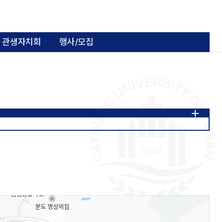
관생자치회
행사/모집
사 사진