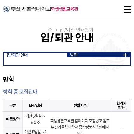
주메뉴로 가기
본문으로 가기
하단으로 가기
전
학생생활교육관
체
메
뉴
입/퇴관 안내
방학
입/퇴관 안내
입/퇴관 안내
방학
방학
방학 중 모집안내
합격자
구분
모집일정
선발기준
발표
매년 5월말 ∼
여름방학
학생생활교육관 홈페이지 모집공고 참고
6월초
부산가톨릭대학교 종합정보시스템에서
-
매년 11월말 ∼ 1
신청