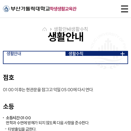
주메뉴로 가기
본문으로 가기
하단으로 가기
전
학생생활교육관
체
메
뉴
생활안내
생활수칙
생활안내
생활안내
생활수칙
점호
01:00 이후는 현관문을 잠그고 익일 05:00에 다시 연다.
소등
소등시간 01:00
면학과 수면에 방해가 되지 않도록 다음 사항을 준수한다.
타방출입을 금한다.