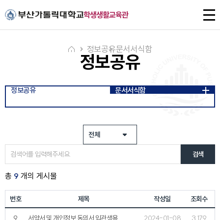
주메뉴로 가기
본문으로 가기
하단으로 가기
전
학생생활교육관
체
메
뉴
정보공유
문서서식함
정보공유
정보공유
문서서식함
검색
총
9
개의 게시물
번호
제목
작성일
조회수
9
서약서 및 개인정보 동의서 입관생용
2024-01-08
3,179